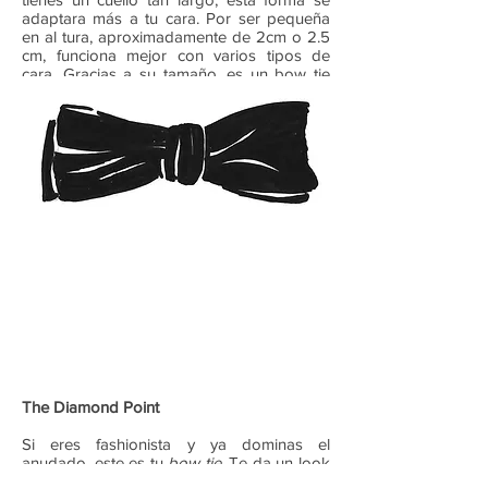
adaptara más a tu cara. Por ser pequeña
en al tura, aproximadamente de 2cm o 2.5
cm, funciona mejor con varios tipos de
cara. Gracias a su tamaño, es un bow tie
menos invasivo. Es un poco menos
elegante que
the big butterfly
, pero igual
funciona.
The Diamond Point
Si eres fashionista y ya dominas el
anudado, este es tu
bow tie
. Te da un look
mas perky por sus terminaciones en punta