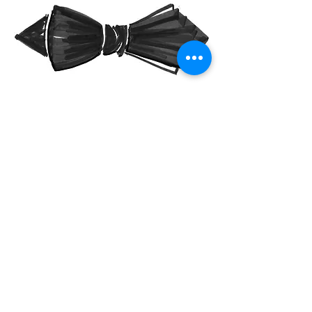
y por la asimetría del nudo. Por ser de
poca altura funciona en diversos rostros,
pero se ve mejor en cuellos largos.
The Rounded Club
Como imaginarán, por su forma redonda
no funciona con caras redondas. Osea, si
mi matemática no me falla: redondo +
redondo = SUPER FAIL. Esta forma se
adecúa más a rostros cuadrados o
triangulares. Éste en especial es súper
picky con la estatura, si no mides 1.80m no