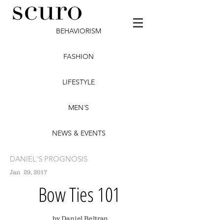
BEHAVIORISM
FASHION
LIFESTYLE
MEN´S
NEWS & EVENTS
DANIEL'S PROGNOSIS
Jan 29, 2017
Bow Ties 101
by Daniel Beltran