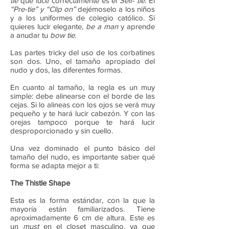
tie
que luce correctamente es el
Self- tie
. El
“Pre-tie” y “Clip on”
dejémoselo a los niños
y a los uniformes de colegio católico. Si
quieres lucir elegante,
be a man
y aprende
a anudar tu
bow tie.
Las partes tricky del uso de los corbatines
son dos. Uno, el tamaño apropiado del
nudo y dos, las diferentes formas.
En cuanto al tamaño, la regla es un muy
simple: debe alinearse con el borde de las
cejas. Si lo alineas con los ojos se verá muy
pequeño y te hará lucir cabezón. Y con las
orejas tampoco porque te hará lucir
desproporcionado y sin cuello.
Una vez dominado el punto básico del
tamaño del nudo, es importante saber qué
forma se adapta mejor a ti:
The Thistle Shape
Esta es la forma estándar, con la que la
mayoría están familiarizados. Tiene
aproximadamente 6 cm de altura. Este es
un
must
en el closet masculino, ya que