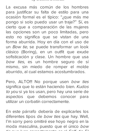
La excusa más común de los hombres
para justificar su falta de estilo para una
ocasión formal es el típico: “¿que más me
pongo si solo puedo usar un traje?” Sí, es
cierto que a comparación de las mujeres
las opciones son un poco limitadas, pero
esto no significa que se vistan de una
forma aburrida. Hoy en día con el uso de
un
Bow tie
, se puede transformar un look
clásico (Boring), en un outfit que exude
sofisticación y clase. Un hombre que usa
bow ties
, es un hombre seguro de sí
mismo, sin miedo de romper el molde
aburrido, al cual estamos acostumbrados.
Pero, ALTO!!! No porque usen
bow ties
significa que lo están haciendo bien.
Kudos
to you
si ya los usan, pero hay una serie de
aspectos que debemos conocer para
utilizar un corbatín correctamente.
En este párrafo debería de explicarles los
diferentes tipos de
bow ties
que hay. Well,
I’m sorry pero omitiré ese hoyo negro en la
moda masculina, puesto que el único
bow